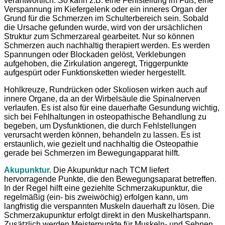
verantwortlich. So kann z.B. eine Fehlstellung im Fuß, eine
Verspannung im Kiefergelenk oder ein inneres Organ der
Grund für die Schmerzen im Schulterbereich sein. Sobald
die Ursache gefunden wurde, wird von der ursächlichen
Struktur zum Schmerzareal gearbeitet. Nur so können
Schmerzen auch nachhaltig therapiert werden. Es werden
Spannungen oder Blockaden gelöst, Verklebungen
aufgehoben, die Zirkulation angeregt, Triggerpunkte
aufgespürt oder Funktionsketten wieder hergestellt.
Hohlkreuze, Rundrücken oder Skoliosen wirken auch auf
innere Organe, da an der Wirbelsäule die Spinalnerven
verlaufen. Es ist also für eine dauerhafte Gesundung wichtig,
sich bei Fehlhaltungen in osteopathische Behandlung zu
begeben, um Dysfunktionen, die durch Fehlstellungen
verursacht werden können, behandeln zu lassen. Es ist
erstaunlich, wie gezielt und nachhaltig die Osteopathie
gerade bei Schmerzen im Bewegungapparat hilft.
Akupunktur.
Die Akupunktur nach TCM liefert
hervorragende Punkte, die den Bewegungsaparat betreffen.
In der Regel hilft eine geziehlte Schmerzakupunktur, die
regelmäßig (ein- bis zweiwöchig) erfolgen kann, um
langfristig die verspannten Muskeln dauerhaft zu lösen. Die
Schmerzakupunktur erfolgt direkt in den Muskelhartspann.
Zusätzlich werden Meisterpunkte für Muskeln- und Sehnen