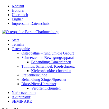
Kontakt
Honorar
Über mich
English
Impressum, Datenschutz
Start
Termine
Osteopathie
Osteopathie – rund um die Geburt
Schmerzen im Bewegungsapparat
Behandlung Tänzer/innen
Tinnitus, Schwindel, Kopfschmerz
Kiefergelenkbeschwerden
Frauenheilkunde
Behandlung Sänger/Sprecher
Blase-Niere-Harnleiter
Veröffentlichungen
Narbenzentrum
Akupunktur
SEMINARE