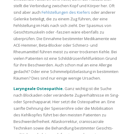
stellt die Verbindung zwischen Kopf und Körper her. Oft
sind aber auch
Fehlstellungen des Kiefers
oder anderer
Gelenke beteiligt, die zu einem Zug führen, der eine
Fehlstellung im Hals nach sich zieht. Der Spasmus von
Gesichtsmuskeln oder -faszien wäre ebenfalls zu
überprüfen. Die Einnahme bestimmter Medikamente wie
ACE-Hemmer, Beta-Blocker oder Schmerz- und
Rheumamittel führen meist zu einer trockenen Kehle. Bei
vielen Patienten ist eine Schilddrüsenfehlfunktion Grund
für ihre Beschwerden. Auch schon mal an eine Allergie
gedacht? Oder eine Schimmelpilzbelastung in bestimmten
Räumen? Dies sind nur einige wenige Ursachen.
Laryngeale Osteopathie.
Ganz wichtig ist die Suche
nach Blockaden oder veränderte Zugverhältnisse im Sing-
oder Sprechapparat. Hier setzt die Osteopathie an. Eine
sanfte Dehnung der Speiseröhre oder die Mobilisation
des Kehlkopfes führt bei den meisten Patienten zu
Beschwerdefreiheit. Atlaskorrektur, craniosacrale
Techniken sowie die Behandlung bestimmter Gesichts-