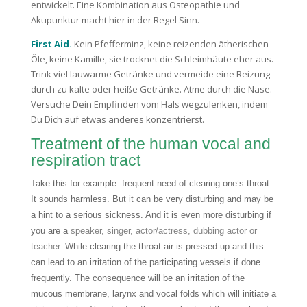
entwickelt. Eine Kombination aus Osteopathie und
Akupunktur macht hier in der Regel Sinn.
First Aid.
Kein Pfefferminz, keine reizenden ätherischen
Öle, keine Kamille, sie trocknet die Schleimhäute eher aus.
Trink viel lauwarme Getränke und vermeide eine Reizung
durch zu kalte oder heiße Getränke. Atme durch die Nase.
Versuche Dein Empfinden vom Hals wegzulenken, indem
Du Dich auf etwas anderes konzentrierst.
Treatment of the human vocal and
respiration tract
Take this for example: frequent need of clearing one’s throat.
It sounds harmless. But it can be very disturbing and may be
a hint to a serious sickness. And it is even more disturbing if
you are a
speaker, singer, actor/actress, dubbing actor or
teacher.
While clearing the throat air is pressed up and this
can lead to an irritation of the participating vessels if done
frequently. The consequence will be an irritation of the
mucous membrane, larynx and vocal folds which will initiate a