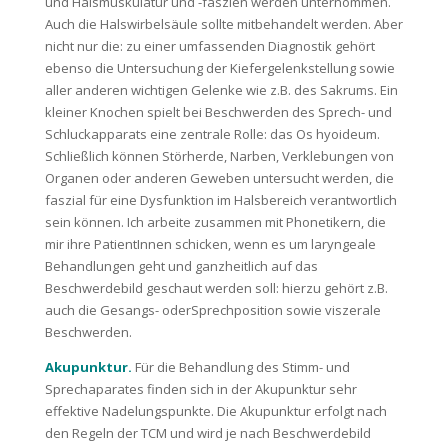
und Halsmuskulatur und -faszien werden unternommen.
Auch die Halswirbelsäule sollte mitbehandelt werden. Aber
nicht nur die: zu einer umfassenden Diagnostik gehört
ebenso die Untersuchung der Kiefergelenkstellung sowie
aller anderen wichtigen Gelenke wie z.B. des Sakrums. Ein
kleiner Knochen spielt bei Beschwerden des Sprech- und
Schluckapparats eine zentrale Rolle: das Os hyoideum.
Schließlich können Störherde, Narben, Verklebungen von
Organen oder anderen Geweben untersucht werden, die
faszial für eine Dysfunktion im Halsbereich verantwortlich
sein können. Ich arbeite zusammen mit Phonetikern, die
mir ihre PatientInnen schicken, wenn es um laryngeale
Behandlungen geht und ganzheitlich auf das
Beschwerdebild geschaut werden soll: hierzu gehört z.B.
auch die Gesangs- oderSprechposition sowie viszerale
Beschwerden.
Akupunktur.
Für die Behandlung des Stimm- und
Sprechaparates finden sich in der Akupunktur sehr
effektive Nadelungspunkte. Die Akupunktur erfolgt nach
den Regeln der TCM und wird je nach Beschwerdebild