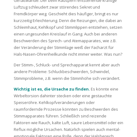
Gefäßwände. Der beim Räuspern entstehende kräftige
Luftzug schleudert zwar störendes Sekret und
Fremdkörper weg. Geschieht dies häufiger, bringt es nur
kurzzeitig Erleichterung. Denn die Reizungen, die dabei an
Schleimhaut, Kehlkopf und Stimmlippen entstehen, setzen
einen ungesunden Kreislauf in Gang. Auch bei anderen
Beschwerden des Sprech- und Atemapparates, wie z.B.
der Veränderung der Stimmlage weiß der Facharzt für
Hals-Nasen-Ohrenheilkunde nicht immer weiter. Was nun?
Der Stimm-, Schluck- und Sprechapparat kennt aber auch
andere Probleme: Schluckbeschwerden, Schwindel,
Stimmprobleme, z.B. wenn die Stimmhöhe sich verändert.
Wichtig ist es, die Ursache zu finden.
Es könnte eine
Wirbeltorsion dahinter stecken oder eine gestauchte
Speiseröhre. Kehlkopfveränderungen oder
raumfordernde Prozesse könnten zu Beschwerden des
Stimmapparates führen. Schließlich sind reizende
Faktoren wie Rauch, kalte Luft, saure Lebensmittel oder ein
Reflux mögliche Ursachen. Natürlich spielen auch mental-
emotionale Faktoren eine Rolle, denn der Halsbereich